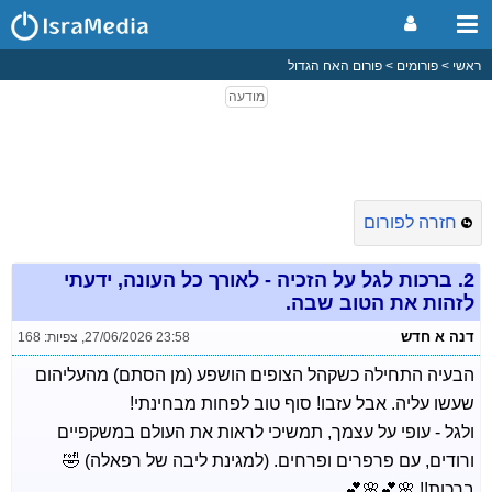
ראשי
פורומים
פורום האח הגדול
חזרה לפורום
2.
ברכות לגל על הזכיה - לאורך כל העונה, ידעתי
לזהות את הטוב שבה.
דנה א חדש
27/06/2026 23:58
,
צפיות: 168
הבעיה התחילה כשקהל הצופים הושפע (מן הסתם) מהעליהום
שעשו עליה. אבל עזבו! סוף טוב לפחות מבחינתי!
ולגל - עופי על עצמך, תמשיכי לראות את העולם במשקפיים
ורודים, עם פרפרים ופרחים. (למגינת ליבה של רפאלה) 🤣
ברכות!! 🌸💕🌸💕