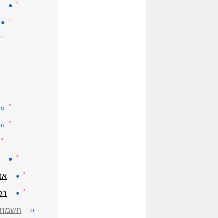
☼
●
☼
●
☼
☼
o
☼
o
☼
☼
●
☼
●
אנ
☼
●
רפ
o
תשמחי,