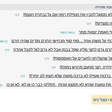
בה מהירה
א מסוגל להבין את הנפילת רמה אם גל נבחרת העם!!!
ליבי
 מוצדק!!!
ליבי
ף האמת.יוצאת ממך
בתאל בתאל
י על משהו אחר....סוף סוף מכחישי החרם מודים שהיה חרם
בן השרו
רם גרם לחצי מליון שקל בבנק אבל לא גרם לגל לקבל אהדה
ליבי
גל שהצליחה להערים על האספסוף!!
ליבי
חידה. חצי מהעם מרגיש כמוה!!!
ליבי
ברכות ואפילו לא ברכה.מקווה שלא תצוץ לנו יותר!!!
ליבי
את טוענת שהיא לא תמצא זוגיות , תחליטי כבר כן או לא, לא או כן
בן 
•
גוגל ניוז