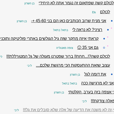
לכולם קשה שפתאום זה נגמר אתה לא היחידי
בן השרון
לכולם
Els
●
אני מניח שרוב הכותבים כאן הם בני 45-60 +-
בן השרון
☼
●
רציני? לא נראה לי
בתאל בתאל
☼
●
קראתי איזה מחקר שזה גיל הגולשים באתרי פוליטיקה ותוכניו
☼
o
גם אני 35 🙂
צופה מאנגליה
לכולם קשה?!...חחח!! ברוך שפטרנו מעולה של גל המטורללת!!!
לי
עצוב שזאת ההתעסקות הכי מרגשת שלכם....
ליבי
●
את דומה לגל
בן השרון
אני לא מרגישה ככה
בתאל בתאל
י אצפה בזה בערב, הקלטתי
בן השרון
אלה צודקת!!!
ליבי
זה לא משנה את הדיעה של אלה שלא סובלים את גל!!!
ליבי