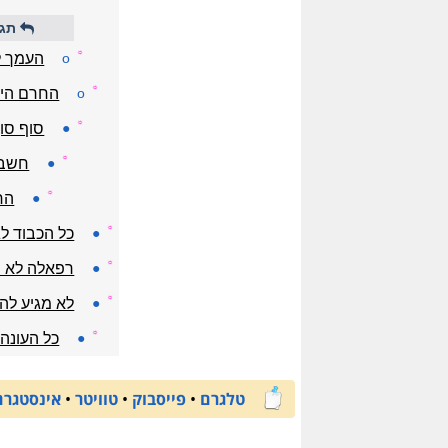
תגו
☼
o
העמך ל
☼
o
החרם היה
☼
●
סוף סו
☼
●
חשבת
☼
●
הח
☼
●
כל הכבוד ל
☼
●
רפאלה לא י
☼
●
לא מגיע לה 
☼
●
כל העונה 
טלגרם
•
פייסבוק
•
טוויטר
•
אינסטגרם