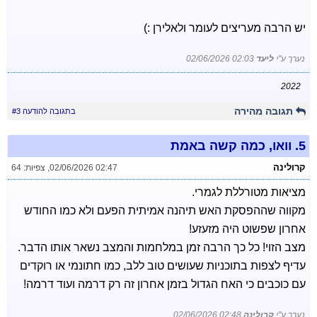
יש הרבה מעריצים לעומר ולאלירן :)
נערך ע"י
ליעד
02/06/2026 02:03
2022
תגובה מהירה
בתגובה להודעה #3
5.
וואו, כמה קשה באמת
קרולינה
02/06/2026 02:47
,
צפיות: 64
מציאות מטורללת לגמרי.
מקווה שההפסקת האש תיהנה אמיתית הפעם ולא כמו החודש
אחרון שפשוט היה מזעזע!
מצב הזוי! כל כך הרבה זמן במלחמות והמצב נשאר אותו הדבר.
עדיף לצפות בתוכניות שעושים טוב ללב, כמו חתונמי או רוקדים
עם כוכבים כי האח הגדול בזמן אחרון זה רק דרמה ועוד דרמה!
נערך ע"י
קרולינה
02/06/2026 02:48