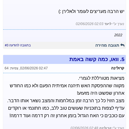
יש הרבה מעריצים לעומר ולאלירן :)
נערך ע"י
ליעד
02/06/2026 02:03
2022
תגובה מהירה
בתגובה להודעה #3
5.
וואו, כמה קשה באמת
קרולינה
02/06/2026 02:47
,
צפיות: 64
מציאות מטורללת לגמרי.
מקווה שההפסקת האש תיהנה אמיתית הפעם ולא כמו החודש
אחרון שפשוט היה מזעזע!
מצב הזוי! כל כך הרבה זמן במלחמות והמצב נשאר אותו הדבר.
עדיף לצפות בתוכניות שעושים טוב ללב, כמו חתונמי או רוקדים
עם כוכבים כי האח הגדול בזמן אחרון זה רק דרמה ועוד דרמה!
נערך ע"י
קרולינה
02/06/2026 02:48