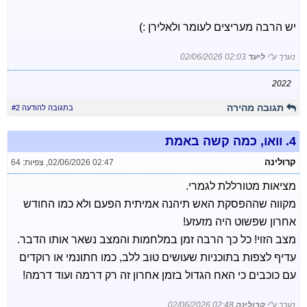
יש הרבה מעריצים לעומר ולאלירן :)
נערך ע"י
ליעד
02/06/2026 02:03
2022
תגובה מהירה
בתגובה להודעה #2
4.
וואו, כמה קשה באמת
קרולינה
02/06/2026 02:47
,
צפיות: 64
מציאות מטורללת לגמרי.
מקווה שההפסקת האש תיהנה אמיתית הפעם ולא כמו החודש
אחרון שפשוט היה מזעזע!
מצב הזוי! כל כך הרבה זמן במלחמות והמצב נשאר אותו הדבר.
עדיף לצפות בתוכניות שעושים טוב ללב, כמו חתונמי או רוקדים
עם כוכבים כי האח הגדול בזמן אחרון זה רק דרמה ועוד דרמה!
נערך ע"י
קרולינה
02/06/2026 02:48