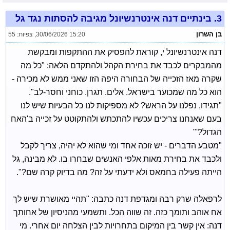
3.
בינתיים דנה אינטרנשיונל מגיבה להסתות נגד גל
בן השרון
30/06/2026 15:20
,
צפיות: 55
דנה אינטרנשיונל י, קוראת להפסיק את ההתקפות ומבקשת
מהמבקרים לכבד את בחירת הקהל ולהתקדם הלאה: "כל מה
שקרה מאז הזכייה של הבחורה היפה הזו שאני ממש לא מכירה -
הוא כל מה שמכוער בישראל. אלים. תגרן. כוחני וחסר-לב".
"תגידו, נפלנו על הראש? לא מספיקות לנו כל הבעיות שיש לנו
בעם שאנחנו צריכים עכשיו להתכתש ולהתקוטט על זכייה ב'האח
הגדול?'"
"מטבע הדברים - יש זוכה אחד ומי שהוא לא יהיה, צריך לקבל
ולכבד את בחירת מאות אלפי האנשים שבחרו בו. לא מבינה, גל
הייתה פעילה בחמאס ולא ידעתי על זה? מה בדיוק קרה שם?".
לרפאלה שרק רבה ומגדפת דנה כתבה: "תהיי מאושרת שיש לך
אח אוהב ותומך כזה. זה שווה הכל. ותשמעי מהניסיון של אחותך
דנה: אין קשר בין המיקום בתחרויות לבין הצלחה יום אחרי. מי