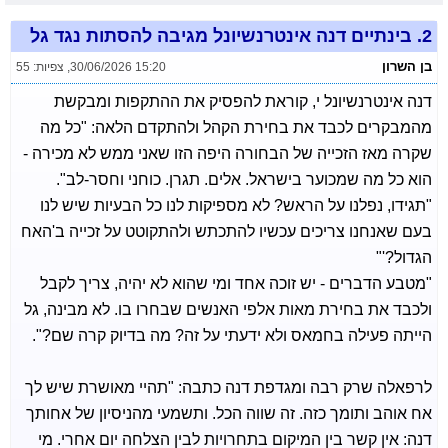
2.
בינתיים דנה אינטרנשיונל מגיבה להסתות נגד גל
בן השרון
30/06/2026 15:20
,
צפיות: 55
דנה אינטרנשיונל י, קוראת להפסיק את ההתקפות ומבקשת
מהמבקרים לכבד את בחירת הקהל ולהתקדם הלאה: "כל מה
שקרה מאז הזכייה של הבחורה היפה הזו שאני ממש לא מכירה -
הוא כל מה שמכוער בישראל. אלים. תגרן. כוחני וחסר-לב".
"תגידו, נפלנו על הראש? לא מספיקות לנו כל הבעיות שיש לנו
בעם שאנחנו צריכים עכשיו להתכתש ולהתקוטט על זכייה ב'האח
הגדול?'"
"מטבע הדברים - יש זוכה אחד ומי שהוא לא יהיה, צריך לקבל
ולכבד את בחירת מאות אלפי האנשים שבחרו בו. לא מבינה, גל
הייתה פעילה בחמאס ולא ידעתי על זה? מה בדיוק קרה שם?".
לרפאלה שרק רבה ומגדפת דנה כתבה: "תהיי מאושרת שיש לך
אח אוהב ותומך כזה. זה שווה הכל. ותשמעי מהניסיון של אחותך
דנה: אין קשר בין המיקום בתחרויות לבין הצלחה יום אחרי. מי