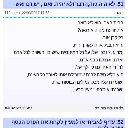
51.
לא היה כזה,הדבר ולא יהיה. ואם , יש,דם ואש
רננה
22/03/2017 17:53
,
צפיות: 118
בבית האח. הוא לא רואה.
את יודעת מה הוא רואה?
רק קרן אור.
והיא תוביל אותו לאורך חייו.
ןמדוע ,? ובכן יעל, על כל המינוסים שיש בו, השווים לכל אדם
ואדם, וגם לנו כבני אדם.
לדיירי האח. גם לי ולך יעל,
הוא מלא הילה לבנה.שמובילה אותו לאורך כל העונה,
ושומרת עליו מכל,המילים הבוטות נגדו.
ושכנתי אומרת: "מעין הרע",.
תגובה מהירה
בתגובה להודעה #20
52.
עדיף לאביחי או למעיין לקחת את הפרס הכסף