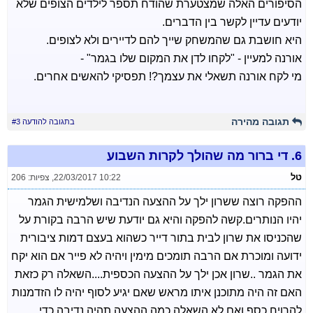
הסיפורים האלה שמצטערת שהודח תספר לילדים הצופים שלא
יודעים עדיין לקשר בין הדברים.
היא חושבת גם שהמשחק שייך להם לדיירים ולא לצופים.
אורנה למעיין - "לקחו לדן את המקום שלו בגמר" -
מי לקח אורנה תשאלי את עצמך?! תפסיקי להאשים אחרים.
תגובה מהירה
בתגובה להודעה #3
6.
די ברור מה שהולך לקרות השבוע
טל
22/03/2017 10:22
,
צפיות: 206
ההפקה רוצה ששרון ילך על ההצעה הנדיבה ושלמישית הגמר
יהיו הנותרים.קשה להפקה והיא גם יודעת שיש הרבה בקורת על
שהכניסו את שרון לבית בתור דייר כשהוא בעצם דמות ציבורית
ידועה ומוכרת אם הרבה תומכים מימין ויהיה לא פייר אם הוא יקח
את הגמר ..שרון אכן ילך על ההצעה הכספית....השאלה רק כזאת
האם זה היה מתוכנן איתו מראש שאם יגיע לסוף יהיה לו הזדמנות
להרויח כסף ואם לא השאלה כמה ההצעה תהיה נדיבה כדי