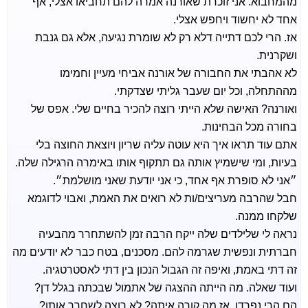
מהמחבוא. אני זוכרת שאורנה אמרה להם תחביאו אצלי, אף
אחד לא יחשוד ויחפש אצלי.
אז. הרי לכם דתייה דלא רק לא שומרת נגיעה, אלא גם גנבת
ושקרנית.
לא אהבתי את החבורה של אורנה אביחי מעיין וחמימו
מההתחלה, וכל יום שעבר גליתי שצדקתי.
ואורנה? האישה שלא הייתי רוצה להכיר בחיים שלי. אפס של
בחורה מכל הבחינות.
אתם עוד תראו איך היא עוטה עליה שריון ויוצאת החוצה בלי
בעיות, ומי שישמיץ אותה גם תתקוף אותו באימרה הרגילה שלה.
״אני לא סופרת אף אחד, כי אני יודעת שאני מושלמת״.
חבל שהרבה מעריצים/ות לא רואים את האמת, ואבוי לדוגמא
שלקחו ממנה.
נראה לי שלילדים שלה ייקח הרבה זמן להשתחרר מהבעיה
חברתית ונפשית שגרמה להם. מסכנים, בטח כבר לא יודעים מה
זה דתי באמת, ואיפה זה הגבול הנכון בין דתי לאסטרטגיה.
ועוד שאלה. מה הייתה ההצגה של אתמול שבכתה בגלל דן?
הם הרי נפרדו, אז מה קורה איתה? לא רוצה לשחרר אותו?.