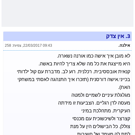
3.
אין צדק
אילנה.
22/03/2017 09:43
,
צפיות: 258
לא מובן איך אישה כמו אורנה נשארה.
היא מייצגת את כל מה שלא צריך להיות באשה.
קנאית אובססיבית. רכלנית. רוע לב. מדברת עם קול ילדותי
בכייני.אישה דורסנית (תזכרו איך התנהגה לאסתי במשחקי
האח).
מגלגלת עיניים לשמיים ולמטה
מעסה לדן רגליים. הצביעות זו מידתה
העיקרית. מתהלכת במיני
קצרצר ולשיכשוכית עם מכנסי
צוללן. כל הבישולים הין על מנת
לתת לה מעמד של חשיבות.