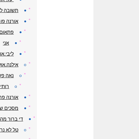
☼
●
תשובה לא
☼
●
אורנה פו
☼
●
פתאום 
☼
●
אני
☼
●
ליבי.א
☼
o
אילנה.אול
☼
o
נאה פש
☼
o
רותי.
☼
●
אורנה פרי
☼
●
מסכים שיש
☼
●
די ברור מה
☼
o
טל לא נר
☼