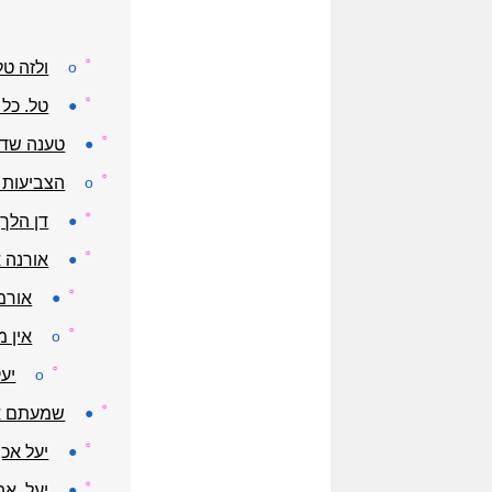
☼
o
ולזה טל
☼
●
טל. כל 
☼
●
טענה שדן
☼
o
הצביעות ש
☼
●
דן הלך,
☼
●
אורנה 
☼
●
אורמה פר
☼
o
אין מ
☼
o
יעק
☼
●
שמעתם אמ
☼
●
יעל אכן
☼
●
יעל. את