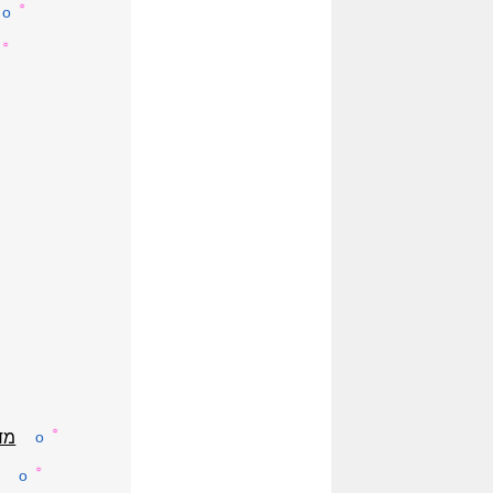
☼
o
☼
☼
o
מדו
☼
o