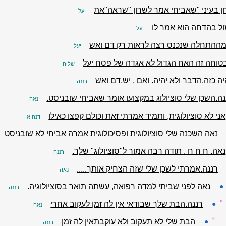
ן בעיני "שאביחי אמר לשרון "שראה"את
יעל
ל בהדחה הוא אמר לו
יעל
מההתחלה שנכנס רצה לראות רק דם ואש
יעל
טוחה זה האח הגדול לא אגדה של פסח יעל
שלוה
ה כזה,הדבר ולא יהיה. ואם , יש,דם ואש
רננה
נה.השכן שלי סוציולוג במקצועו אומר שאביחי שובניסט.
נאה
אני לא סוציולוגית, ותמיד אמרתי זאת וכולם קפצו כאילו
דנה א.
נאה השכנה שלי סוציולוגית ופסיכולוגית אמרה אביחי לא שובניסט
נאה. ח ח ח . תודה רבה אמור ל"סוציולוג" שלך.
רננה
רננה.אמרתי לשכן שלי שזה הצחיק אותך.....
נאה
●
נאה לפני שביתי למדה רפואה, עשתה תואר בסוציולוגיה.
רננה
☼
●
רננה.הבת שלך שבודאי אין לה זמן לעקוב אחרי
נאה
☼
●
הבת שלי לא תעקוב ולא עוקבתאין לה זמן
רננה