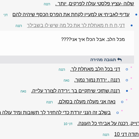
שלוה -עציץ פלסטי עולה לפרקים, יותר .
רננה
●
עדיף לאביחי או למעיין לקחת את הפרס הכסף שיהיה להם
דני
●
דני,ח ח ח מאחלת לך את כל מה שיש לו בשבילך
רננה
מכל הלב. אבל הכל! איך אני????
תגובה מהירה
☼
o
דני בכל הלב מאחלת לך.
רננה
☼
o
רננה . ירדת נמוך נמוך.
נאה
☼
●
רננה.שתזכי שיתקיים בך :ירידה לצורך עלייה.
נאה
☼
o
נאה אני מעלה מעלה בסולם.
רננה
☼
o
בשלב זה הנני יורדת כדי להחזיר לך תשובות ומיד עולה 
ייק, רכנה על אביחי כל העונה.
דני 10
תודה דני 10
רננה