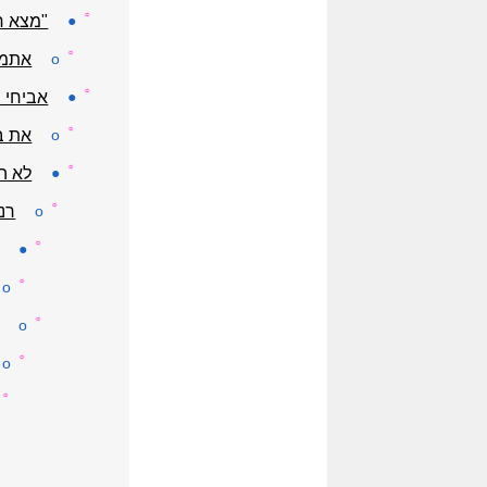
☼
●
"מצא ח
☼
o
אתמו
☼
●
אביחי 
☼
o
את ב
☼
●
לא הי
☼
o
רנ
☼
●
☼
o
☼
o
☼
o
☼