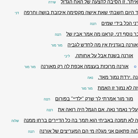
יתך. זו הסיבה להצעה של האח הגדול
שירה
ד היום חשבתי שאת אישה מקסימה איכזבת בושה וחרפה
דני
דני הכל בידי שמים
רננה
ר נוסף דני. קראנו מה אמר אביו של
רננה
אורנה בוגדנית אין מה לחדש לגביה
מור מור
אורנה בשנת אבל על אחותה.
ליבי
o
אורנה מרוכזת בעצמה אכפת לה רק מאורנה
מור מור
נה .ירדת נמוך מאד.
נאה
זה לא נמוך זו האמת
מור מור
מור מור אמרתי לך שרק "ילדיי" בפורום
רננה
עליך נאמר נאה. אם הגמל היה רואה את
רננה
ה לא תמכה באביחי הוא תמך בה כל הדיירים ברחו ממנה
שלוה
ווה פתאום אני מגלה מי הם המעריצים של אורנה
רננה