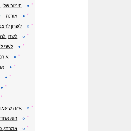
☼
●
הימור שלי,
☼
●
אורנה
י
☼
o
לשרון להצביע 6 - לעדכן בבקשה ----לא ע
☼
o
לשרון להצ
☼
●
לשני להצביע 0 מ
☼
●
אורנה
☼
●
או
☼
●
☼
●
☼
☼
o
איזה שיעמום 
☼
o
הוא אחד 
☼
o
אמרתי, כ