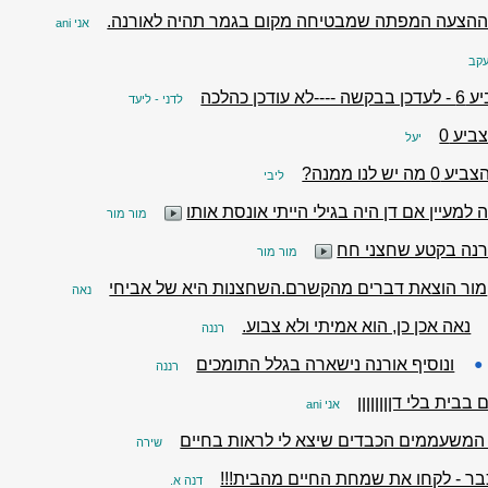
 ההצעה המפתה שמבטיחה מקום בגמר תהיה לאורנה.
אני ani
עקב
ודכן כהלכה
לדני - ליעד
ביע 0
יעל
ה יש לנו ממנה?
ליבי
 למעיין אם דן היה בגילי הייתי אונסת אותו
מור מור
רנה בקטע שחצני חח
מור מור
מור הוצאת דברים מהקשרם.השחצנות היא של אביחי
נאה
נאה אכן כן, הוא אמיתי ולא צבוע.
רננה
●
ונוסיף אורנה נישארה בגלל התומכים
רננה
בבית בלי דןןןןןןןן
אני ani
המשעממים הכבדים שיצא לי לראות בחיים
שירה
בר - לקחו את שמחת החיים מהבית!!!
דנה א.