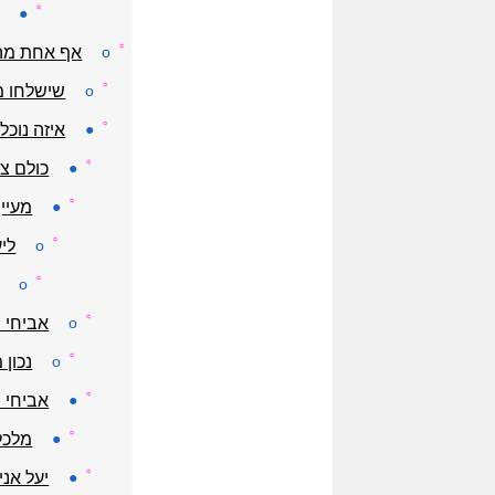
☼
●
☼
o
אף אחת מהב
☼
o
שישלחו מ
☼
●
איזה נוכל
☼
●
כולם צב
☼
●
מעיין
☼
o
לי
☼
o
☼
o
אביחי מ
☼
o
נכון 
☼
●
אביחי 
☼
●
מלכל
☼
●
יעל אני