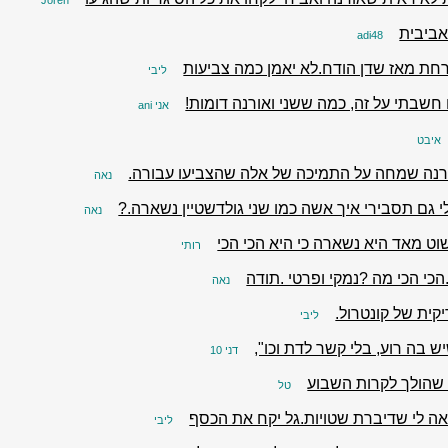
Joren
ביבית
adi48
רחת מאז שדן הודח.לא יאמן כמה צביעות
ליבי
חשבתי על זה, כמה ששני ואורנה דומות!
אני ani
איבט
ורנה שמחה על התמיכה של אלה שהצביעו עבורה.
נאה
י גם תסבירי איך אשה כמו שני גולדשטיין נשארה.?
נאה
וט מאד היא נשארה כי היא הכי הכי
רותי
הכי הכי מה ?נמקי ופרטי .תודה
נאה
קית של קונטרול.
ליבי
 בה רוע, בלי קשר לדת וכו",
דני 10
 שהולך לקרות השבוע
טל
אה לי שדיברת שטויות.גל יקח את הכסף
ליבי