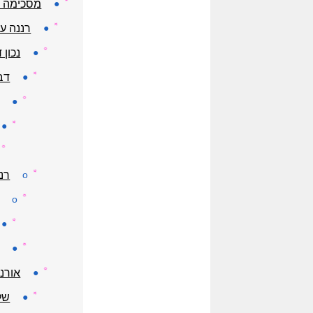
●
מסכימה א
☼
●
רננה ע
☼
●
נכון 
☼
●
דב
☼
●
☼
●
☼
☼
o
רנ
☼
o
☼
●
☼
●
☼
●
אורנ
☼
●
של