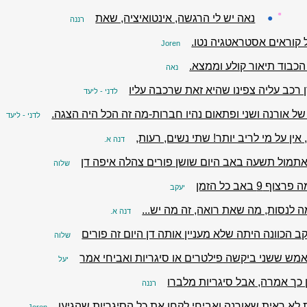
☼
●
נאה יש לי הרגשה, אינטואיציה, שאת
רננה
 קוראים אסטראטגיה נטו.
Joren
הכבוד תיאור קולע וממצא.
נאה
 רכב עליה צפינו שהיא זאת שרכבה עליו
לדני - ליעד
ל אורנה ושני ופתאום נהיו חברות-מה זה הכל היה הצגה.
לדני - ליעד
 אין על מי לריב יותר! שתי נשים, רעות,
דנה א.
אתמול תשעה באב היום שושן פורים צהלה איפה דן
שלוה
צוף 9 באב כל הזמן
יעקב
ה לנסות, מה שאת רואה, זה מה יש...
דנה א.
ב הכוונה היתה שלא מעניין אותה דן היום זה פורים
שלוה
ש ששני ביקשה פילטרים או סיגריות ואביחי אמר
יעל
 כך אמרה, אבל סיגריות מלברו
רננה
 לא ראית שאורנה ואביחי לקחו את כל הסיגריות שהגיעו