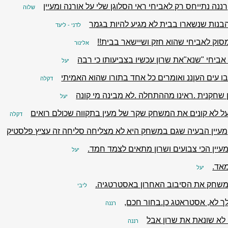
רננה נתייחס רק לאביחי ראי הסלוגן שלי על אורנה ומעיין
שלוה
נות שנשארו בבית לא מגיע להיות בגמר
לדני - ליעד
סוק לאביחי שהוא חזק ושיישאר בבית!!
אלינור
 אביחי "שנא"את שרון עכשיו בצביעותו כי רבה
יעל
ו עים העןננ ואומרים כל אחד בתורו שהוא האמיתי
דקלה
 שחקנית .ראינו מההתחלה .לא מבינה מי קונה
יעל
על לא קונים את המשחק שקר של מעין בתקווה שכולם רואים
דקלה
מעיין הבעיה שגם במשחק היא לא מצליחה סליחה זה עציץ פלסטיק
עיין הכי צבועים ושרון מתאים לצמד חמד.
יעל
מאד.
יעל
משחק את הסיבוב האחרון באסטרטגיה.
ליבי
ך לא, אסטראטג כן.בחור חכם,
רננה
 לא שונאת את שרון אבל
רננה