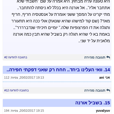
היא טעונה עליה מבחוץ. היא אמרה על שם "חשבתי שלא
אתחבר אליו".. אל אורנה היא בכלל לא ניסתה להתחבר..
מתי יקרינו על המסך ששני אומרת על אנסטסיה חריף, חריף
מאד? (שם קוד למישהו שהיא שונאת) אולי ככה היא תתעורר
ותגלה את דו הפרצופיות שלה." יומיים חיכיתי שנדברררר"..
באמת בא לי שהיא תגלה רק בשביל שהיא תבין כמה אורנה
מלאכית על יד שני..
תגובה מהירה
בתגובה להודעה #2
14.
וואי העלינו ביחד.. חחח רק שאני דפקתי חפירה..
אני ani
20/02/2017 19:13
,
צפיות: 112
תגובה מהירה
בתגובה להודעה #12
15.
בשביל אורנה
yuvalyuv
20/02/2017 19:15
,
צפיות: 194