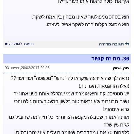
איך את יכולה לראות אותו בעור גדי?!
הוא בסהכ מניפולטור שאינו מבחין בין אמת לשקר.
הוא מסוגל בקלות רבה לשקר אפילו לעצמו.
תגובה מהירה
בתגובה להודעה #17
36.
מה זה קשור
yuvalyuv
20/02/2017 20:36
,
צפיות: 93
נראה לך שהיא ידעה שיקראו לה "נחש" "מכשפה" ועוד ועוד??
(ואלה הדוגמאות העדינות)
יש סטטיסטיקה והיא אומרת שמי שמקלל אותה ב99 אחוז זה
נשים מבוגרות /לא נראות טוב בלשון המעטה/בנות גילה והכי
גרוע אימהות!
אורנה אמרה שסבלה מקנאה וצרות עין כל חייה מה שהוביל גם
לגירושין שלה
ללפחות 70 אחוז מהדברים שאומרים עליה אין שחר ובסיס.