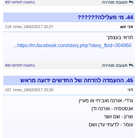
תגובה מהירה
בתגובה להודעה #37
44.
מי מעלילה??????
אני ani
18/02/2017 20:27
,
צפיות: 118
תראי בעצמך
https://m.facebook.com/story.php?story_fbid=304960...
תגובה מהירה
בתגובה להודעה #42
45.
ההעמדה להדחה של החדשים ידועה מראש
דני
18/02/2017 20:30
,
צפיות: 107
גו'די- אורנה ואביחי או מעיין
אנסטסיה - אורנה ודן
שרון - שם ושני
עומר - לדעתי עדן ושם