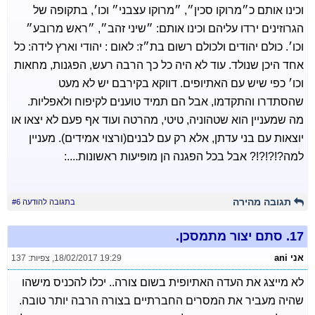
וכינו אותם כ״מרוקו סכין״, ״מרוקו עצבני״ וכו׳, בתקופה של
הגרוזינים ירדו עליהם וכינו אותם: ״שיני זהב״, ״ראש מרובע״
וכו׳. כולם יהודים ולכולם רשום בת״ז: לאום : יהודי וארץ לידה: כל
אחד היכן שנולד. עוד לא היה כל כך הרבה רעש, הפגנות, מחאות
וכו׳ כפי שיש עם האתיופים. דווקא בקירבם יש לא מעט
שהסתדרו והתקדמו, אבל הם תמיד טוענים לקיפוח ולאפליות.
מה שמעניין הוא שטהוניה, טיטי, מהרטה ועוד אף פעם לא יצאו או
יוצאות עם בני עדתן, אלא רק עם לבנים(ורצוי אמידים). מעניין
למה?!?!?!? אבל בכל הפגנה הן מופיעות ראשונות....:
תגובה מהירה
בתגובה להודעה #6
17.
סתם יצור מתמסכן.
אני ani
18/02/2017 19:29
,
צפיות: 137
לא מייצג את העדה האתיופית בשום צורה.. יכלו להכניס מישהו
שהיה מעביר את המסרים החברתיים בצורה הרבה יותר טובה.