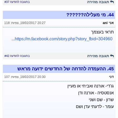
תגובה מהירה
בתגובה להודעה #37
44.
מי מעלילה??????
אני ani
18/02/2017 20:27
,
צפיות: 118
תראי בעצמך
https://m.facebook.com/story.php?story_fbid=304960...
תגובה מהירה
בתגובה להודעה #42
45.
ההעמדה להדחה של החדשים ידועה מראש
דני
18/02/2017 20:30
,
צפיות: 107
גו'די- אורנה ואביחי או מעיין
אנסטסיה - אורנה ודן
שרון - שם ושני
עומר - לדעתי עדן ושם