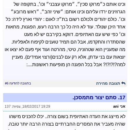
וכינו אותם כ״מרוקו סכין״, ״מרוקו עצבני״ וכו׳, בתקופה של
הגרוזינים ירדו עליהם וכינו אותם: ״שיני זהב״, ״ראש מרובע״
וכו׳. כולם יהודים ולכולם רשום בת״ז: לאום : יהודי וארץ לידה: כל
אחד היכן שנולד. עוד לא היה כל כך הרבה רעש, הפגנות, מחאות
וכו׳ כפי שיש עם האתיופים. דווקא בקירבם יש לא מעט
שהסתדרו והתקדמו, אבל הם תמיד טוענים לקיפוח ולאפליות.
מה שמעניין הוא שטהוניה, טיטי, מהרטה ועוד אף פעם לא יצאו או
יוצאות עם בני עדתן, אלא רק עם לבנים(ורצוי אמידים). מעניין
למה?!?!?!? אבל בכל הפגנה הן מופיעות ראשונות....:
תגובה מהירה
בתגובה להודעה #6
17.
סתם יצור מתמסכן.
אני ani
18/02/2017 19:29
,
צפיות: 137
לא מייצג את העדה האתיופית בשום צורה.. יכלו להכניס מישהו
שהיה מעביר את המסרים החברתיים בצורה הרבה יותר טובה.