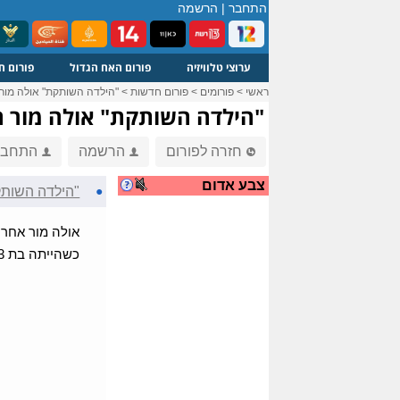
התחבר
|
הרשמה
ערוצי טלוויזיה
פורום האח הגדול
פורום ח
ראשי
>
פורומים
>
פורום חדשות
>
"הילדה השותקת" אולה מור
"הילדה השותקת" אולה מור 
חזרה לפורום
הרשמה
התחבר
צבע אדום
●
"הילדה השותק
אולה מור אחרי כמעט 20 שנות סבל, הבוקר יום חמישי 
כשהייתה בת 3, אביה של אולה מור גרם לה לשתות חומצה דבר שהביא לשריפת בית הבליעה ומערכת העיכול שלה. יהי זכרה ברוך.