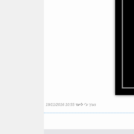
נערך ע"י
ליעד
19/11/2016 10:55