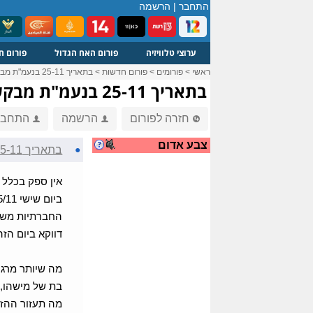
התחבר
|
הרשמה
ערוצי טלוויזיה
פורום האח הגדול
פורום ח
ראשי
>
פורומים
>
פורום חדשות
>
בתאריך 25-11 בנעמ"ת מבקשים מכן/ם לשתוק !
בתאריך 25-11 בנעמ"ת מבקשים מכן/ם לשתוק !
חזרה לפורום
הרשמה
התחבר
צבע אדום
●
בתאריך 25-11 בנעמ"ת מבקשים מכן/ם לשתוק !
אין ספק בכלל ש
החברתיות משעה 8:00 ועד 10:00 וכמובן גם תמ
דווקא ביום הז
מה שיותר מרגי
בת של מישהו, 
מה תעזור ההזד