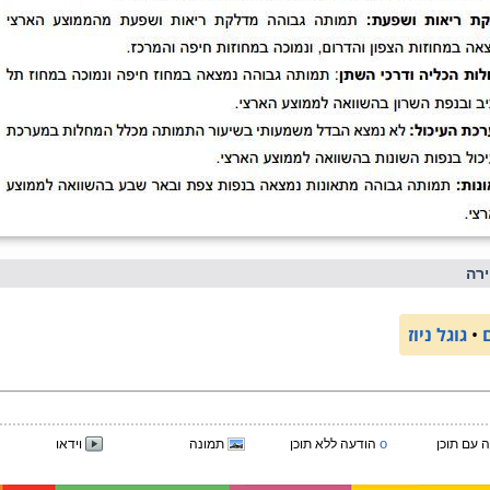
רה
•
גוגל ניוז
o
 עם תוכן
הודעה ללא תוכן
תמונה
וידאו