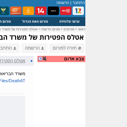
התחבר
|
הרשמה
ערוצי טלוויזיה
פורום האח הגדול
פורום ח
ראשי
>
פורומים
>
פורום חדשות
>
אטלס הפטירות של משרד ה
אטלס הפטירות של משרד הבר
חזרה לפורום
הרשמה
התחבר
צבע אדום
●
אטלס הפטירו
משרד הבריאות 
iles/DeathAT...