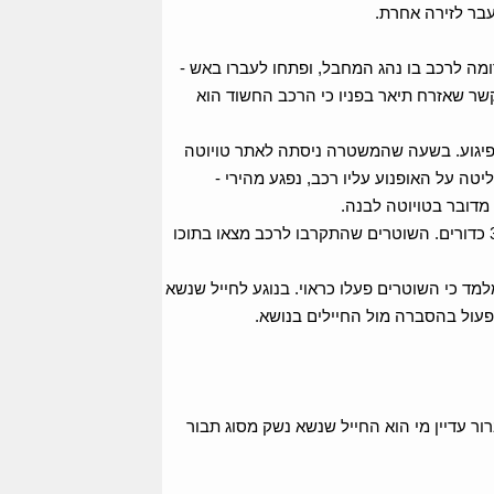
בר לזירה אחרת.
מה לרכב בו נהג המחבל, ופתחו לעברו באש -
בקשר שאזרח תיאר בפניו כי הרכב החשוד הוא
בפיגוע. בשעה שהמשטרה ניסתה לאתר טויוטה
טה על האופנוע עליו רכב, נפגע מהירי -
מדובר בטויוטה לבנה.
בשלב הזה, שוטרי סיור, מג"ב ויס"מ יישרו קו מול רכבו של המחבל וירו לעברו בין 25 ל-30 כדורים. השוטרים שהתקרבו לרכב מצאו בתוכו
 כי השוטרים פעלו כראוי. בנוגע לחייל שנשא
עול בהסברה מול החיילים בנושא.
ור עדיין מי הוא החייל שנשא נשק מסוג תבור