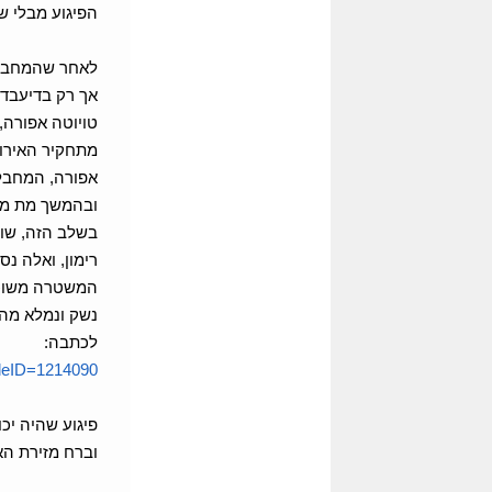
הפיגוע מבלי ש
לאחר שהמחבל ס
אך רק בדיעבד 
טויוטה אפורה,
מתחקיר האירוע
אפורה, המחבל 
ובהמשך מת מפצ
רימון, ואלה נ
המשטרה משוכנע
נשק ונמלא מהמ
לכתבה:
icleID=1214090
פיגוע שהיה יכ
וברח מזירת הא