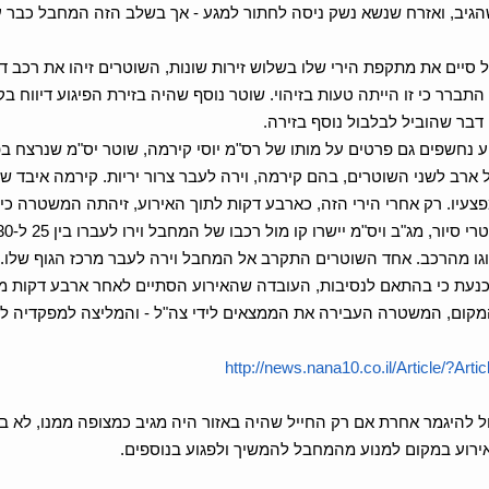
הגיב, ואזרח שנשא נשק ניסה לחתור למגע - אך בשלב הזה המחבל כבר ע
יים את מתקפת הירי שלו בשלוש זירות שונות, השוטרים זיהו את רכב דו
התברר כי זו הייתה טעות בזיהוי. שוטר נוסף שהיה בזירת הפיגוע דיווח 
 דבר שהוביל לבלבול נוסף בזירה.
 נחשפים גם פרטים על מותו של רס"מ יוסי קירמה, שוטר יס"מ שנרצח 
ארב לשני השוטרים, בהם קירמה, וירה לעבר צרור יריות. קירמה איבד שלי
עיו. רק אחרי הירי הזה, כארבע דקות לתוך האירוע, זיהתה המשטרה כי 
סוגו מהרכב. אחד השוטרים התקרב אל המחבל וירה לעבר מרכז הגוף שלו.
ת כי בהתאם לנסיבות, העובדה שהאירוע הסתיים לאחר ארבע דקות מלמד
קום, המשטרה העבירה את הממצאים לידי צה"ל - והמליצה למפקדיה לפ
http://news.nana10.co.il/Article/?Art
ול להיגמר אחרת אם רק החייל שהיה באזור היה מגיב כמצופה ממנו, לא בר
ירוע במקום למנוע מהמחבל להמשיך ולפגוע בנוספים.