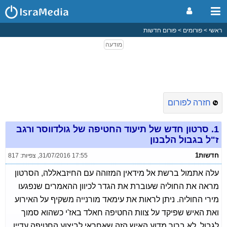
ראשי
פורומים
פורום חדשות
חזרה לפורום
1.
סרטון חדש של תיעוד החטיפה של גולדווסר ורגב
ז"ל בגבול הלבנון
חדשות1
31/07/2016 17:55
,
צפיות: 817
עלה אתמול ברשת אל מידאין המזוהה עם החיזבאללה, הסרטון
מראה את החוליה שעוברת את הגדר לכיוון ההאמרים שנפגעו
מירי החוליה. ניתן לראות את עימאד מורנייה משקיף על האירוע
ואת האיש שפיקד על צוות החטיפה חאלד באז'י כשהוא סמוך
לגבול, לא ברור מדוע האיש הזה שאחראי לביצוע החטיפה עדיין