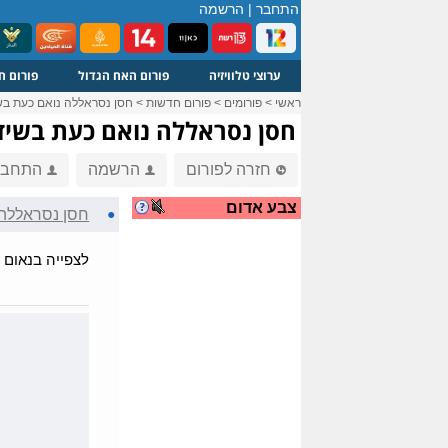
התחבר
|
הרשמה
ערוצי טלוויזיה
פורום האח הגדול
פורום ח
ראשי
>
פורומים
>
פורום חדשות
>
חסן נסראללה נואם כעת בשי
חסן נסראללה נואם כעת בשידו
חזרה לפורום
הרשמה
התחבר
צבע אדום
●
חסן נסראללה 
לצפייה בנאום 