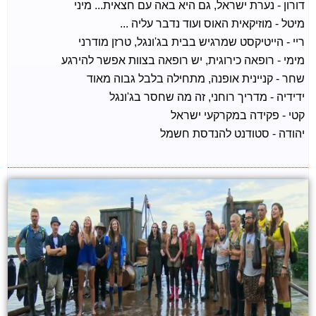
דורון - נערת ישראל, גם היא באה עם חצאית... מיני
מיטל - מוזיקאית האוס ועוד נדבר עליה ...
ריי - הייטיקסט שמרגיש בבית בג'ונגל, טרזן מודרני
מימי - רופאה כירוגית, יש רופאה בצוות אפשר להירגע
שחר - קניינית אופנה, מתחילה בלבל גבוה מאוד
ידידיה - מדריך רוחני, זה מה שחסר בג'ונגל
קטי - פקידה במקרקעי ישראל
יהודה - סטודנט להנדסת חשמל