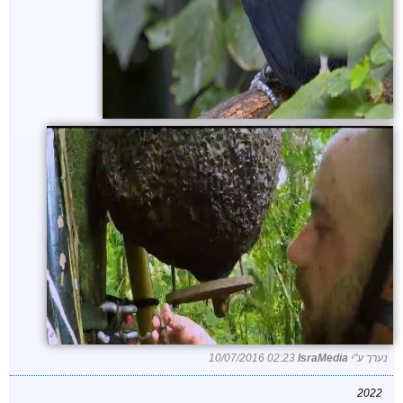
נערך ע"י
IsraMedia
10/07/2016 02:23
2022