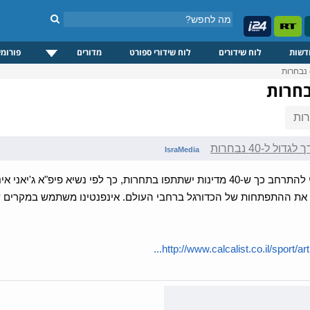
דשות
לוח שידורים
לוח שידורי ספורט
מדורים
פורומי
ות
ל ל-40 נבחרות
IsraMedia
המונדיאל עשוי להתרחב כך ש-40 מדינות ישתתפו בתחרות, כך לפי נשיא פיפ
את ההתפתחות של הכדורגל ברחבי העולם. אינפנטינו משתמש במקרים של 
http://www.calcalist.co.il/sport/arti