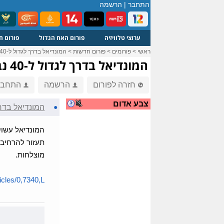
התחבר
|
הרשמה
ערוצי טלוויזיה
פורום האח הגדול
פורום ח
ראשי
>
פורומים
>
פורום חדשות
>
המונדיאל בדרך לגדול ל-40 נבחרות
המונדיאל בדרך לגדול ל-40 נבחרות
חזרה לפורום
הרשמה
התחבר
צבע אדום
●
המונדיאל בדרך לגדו
תעזור להרחיב 
מוצלחות.
cles/0,7340,L...