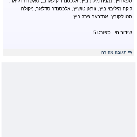
ספאחיץ', נמניה מילונוביץ', אלכסנדר קולארוב; סאשה ז'דליאר,
לוקה מיליבוייביץ', זוראן טושיץ'; אלכסנדר סדלאר, ניקולה
סטוילקובץ', אנדראה פבלוביץ'.
שידור חי - ספורט 5
תגובה מהירה