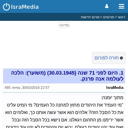
ראשי
פורומים
פורום חדשות
חזרה לפורום
1.
היום לפני 71 שנה (30.03.1945) (משוער): הלכה
לעולמה אנה פרנק.
IsraMedia
30/03/2016 22:57
,
צפיות: 495
מתוך יומנה:
"מי העמיד את היהודים מחוץ למחנה כל העמים? מי המיט עלינו
את כל הסבל הזה? אלהים הוא אשר עשה אותנו כך, ואלוהים הוא
אשר ירימנו מן התהום ויגאלנו. אם נישא בכל הסבל הזה ובכל
זאת עוד יהיו יהודים בעולם, יבוא יום והיהודים לא יהיו עוד נידונים