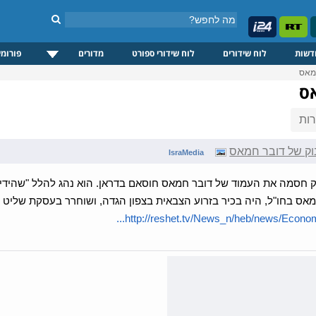
דשות
לוח שידורים
לוח שידורי ספורט
מדורים
פורומי
מאס
ס
ות
וק של דובר חמאס
IsraMedia
 חסמה את העמוד של דובר חמאס חוסאם בדראן. הוא נהג להלל "שהידים
אס בחו"ל, היה בכיר בזרוע הצבאית בצפון הגדה, ושוחרר בעסקת שליט
http://reshet.tv/News_n/heb/news/Econom