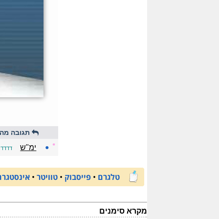
תגובה מהי
☼
●
ימ"ש
דדדד
טלגרם
•
פייסבוק
•
טוויטר
•
אינסטגרם
מקרא סימנים