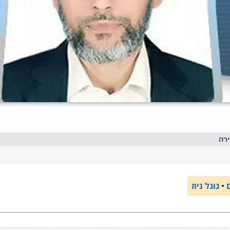
רה
•
גוגל ניוז