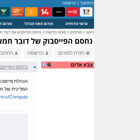
התחבר
|
הרשמה
ערוצי טלוויזיה
פורום האח הגדול
פורום ח
ראשי
>
פורומים
>
פורום חדשות
>
נחסם הפייסבוק של דובר ח
נחסם הפייסבוק של דובר חמא
חזרה לפורום
הרשמה
התחבר
צבע אדום
●
נחסם הפייסב
הנהלת פייסבוק
המדינית של חמ
ics/Compute...