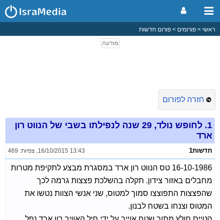
ראשי
פורומים
פורום חדשות
חזרה לפורום
1.
לחופש נולד, 29 שנה לנפילתו בשבי של הנווט רון
ארד
חדשות1
16/10/2015 13:43
,
צפיות: 469
16-10-1986 טס הנווט רון ארד במסגרת מבצע לתקיפת מטרות
מחבלים באזור צידון. תקלה בהשלכת פצצות גרמה לכך
שהפצצות התפוצצו סמוך למטוס, שני אנשי הצוות נטשו את
המטוס וצנחו בשטח לבנון.
הטייס חולץ מתוך שטח אוייב על ידי חיל האוויר רון ארד נפל