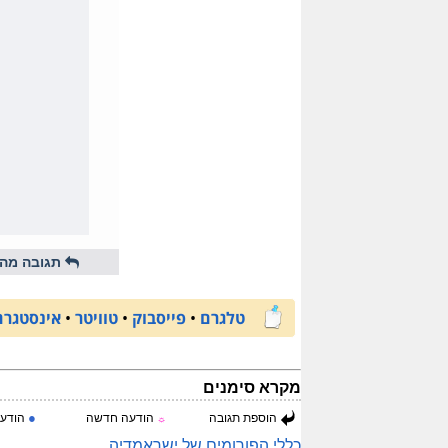
תגובה מהי
טלגרם
•
פייסבוק
•
טוויטר
•
אינסטגרם
מקרא סימנים
●
הוספת תגובה
הודעה חדשה
הודעה
☼
כללי הפורומים של ישראמדיה