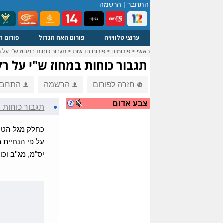
התחבר
|
הרשמה
ערוצי טלוויזיה
פורום האח הגדול
פורום ח
ראשי
>
פורומים
>
פורום חדשות
>
תגבור כוחות במחוז ש"י על ר
תגבור כוחות במחוז ש"י על רק
חזרה לפורום
הרשמה
התחבר
צבע אדום
●
תגבור כוחות ב
כחלק מגל הטרו
על פי הנחיית 
יס"מ, מג''ב וכ