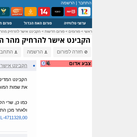
התחבר
|
הרשמה
ערוצי טלוויזיה
פורום האח הגדול
פורום ח
ראשי
>
פורומים
>
פורום חדשות
>
הקבינט אישר להרחיק מהר 
הקבינט אישר להרחיק מהר ה
חזרה לפורום
הרשמה
התחבר
צבע אדום
●
הקבינט אישר 
הקבינט המדיני
את שמות המורח
כמו כן, שרי ה
ולאחר מכן התב
L-4711328,00...