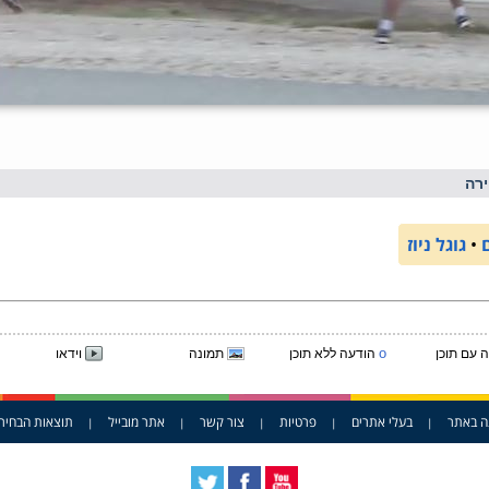
רה
•
גוגל ניוז
o
 עם תוכן
הודעה ללא תוכן
תמונה
וידאו
ה באתר
בעלי אתרים
פרטיות
צור קשר
אתר מובייל
תוצאות הבחיר
|
|
|
|
|