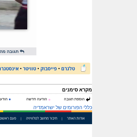
תגובה מהי
טלגרם
•
פייסבוק
•
טוויטר
•
אינסטגרם
מקרא סימנים
●
הוספת תגובה
הודעה חדשה
הודעה
☼
כללי הפורומים של ישראמדיה
אודות האתר
חיבור מחשב לטלוויזיה
פעם ראשונ
|
|