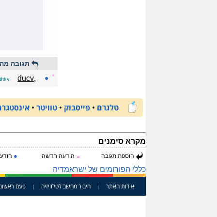
תגובה מהי
☼
,ducv
●
thkv
טלגרם
•
פייסבוק
•
טוויטר
•
אינסטגרם
מקרא סימנים
●
הוספת תגובה
הודעה חדשה
הודעה
☼
כללי הפורומים של ישראמדיה
אודות האתר
חיבור מחשב לטלוויזיה
פעם ראשונ
|
|