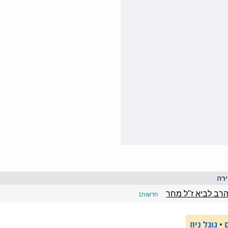
רה
הרב לביא ז"ל מחר
חדשות1
•
גוגל ניוז