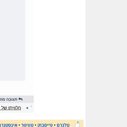
תגובה מהי
☼
●
הלוויתו של 
טלגרם
•
פייסבוק
•
טוויטר
•
אינסטגרם