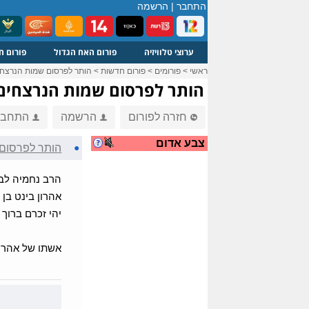
התחבר
|
הרשמה
ערוצי טלוויזיה
פורום האח הגדול
פורום ח
ראשי
>
פורומים
>
פורום חדשות
>
הותר לפרסום שמות הנרצחי
הותר לפרסום שמות הנרצחים 
חזרה לפורום
הרשמה
התחבר
צבע אדום
●
הותר לפרסום 
הרב נחמיה לביא בן 41 תוש
אהרון בינט בן 24 תושב ביתר עלית
יהי זכרם ברוך
אשתו של אהרון