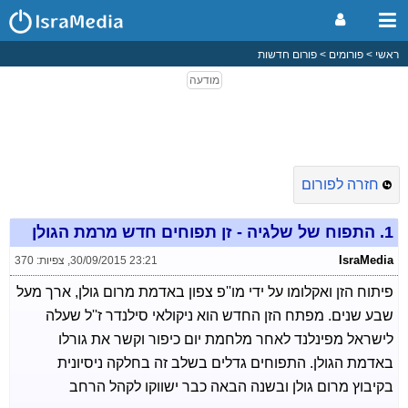
ראשי
פורומים
פורום חדשות
חזרה לפורום
1.
התפוח של שלגיה - זן תפוחים חדש מרמת הגולן
IsraMedia
30/09/2015 23:21
,
צפיות: 370
פיתוח הזן ואקלומו על ידי מו''פ צפון באדמת מרום גולן, ארך מעל
שבע שנים. מפתח הזן החדש הוא ניקולאי סילנדר ז''ל שעלה
לישראל מפינלנד לאחר מלחמת יום כיפור וקשר את גורלו
באדמת הגולן. התפוחים גדלים בשלב זה בחלקה ניסיונית
בקיבוץ מרום גולן ובשנה הבאה כבר ישווקו לקהל הרחב