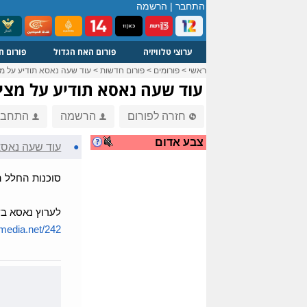
התחבר
|
הרשמה
ערוצי טלוויזיה
פורום האח הגדול
פורום ח
ראשי
>
פורומים
>
פורום חדשות
>
עוד שעה נאסא תודיע על מ
עוד שעה נאסא תודיע על מצי
חזרה לפורום
הרשמה
התחבר
צבע אדום
●
עוד שעה נאסא
סוכנות החלל ה
לערוץ נאסא בש
media.net/242/