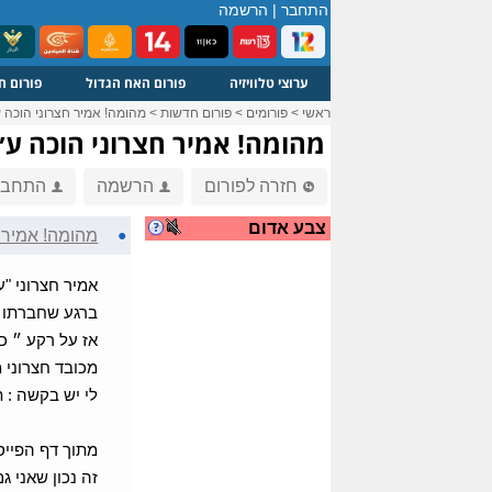
התחבר
|
הרשמה
ערוצי טלוויזיה
פורום האח הגדול
פורום ח
ראשי
>
פורומים
>
פורום חדשות
>
מהומה! אמיר חצרוני הוכה ע
מהומה! אמיר חצרוני הוכה ע״
חזרה לפורום
הרשמה
התחבר
צבע אדום
●
מהומה! אמיר ח
אמיר חצרוני "
ברגע שחברתו ג
אז על רקע ״ כ
מכובד חצרוני 
לי יש בקשה : 
מתוך דף הפייס
זה נכון שאני ג