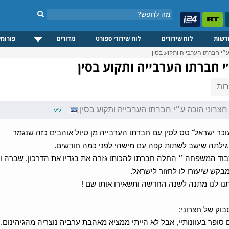
דשות
לוח שידורים
לוח שידורי ספורט
מדורים
פורומי
״י חברתו הערבייה ותקוע בסין
י חברתו הערבייה ותקוע בסין
ות
צרוני הוכה ע״י חברתו הערבייה ותקוע בסין
ליעד
עוכר ישראל" טס לסין עם חברתו הערבייה מן טיול אוהבים כזה שנגמר
ילתה שישב לשתות קפה עם מישהי לפני כמה חודשים.
בוד המשפחה ״ החלה חברתו להכותו גזרה את בגדיו את הדרכון, שברה 
מבקש שיעזרו לו לחזור לישראל.
תנו לנו מתנה לשנה החדשה ותשאירו אותו שם !
בוק של חצרוני:
ם סופר בעוונותיי, אבל לא הייתי ממציא מאהבת ערביה נוצריה מהגיהינום.