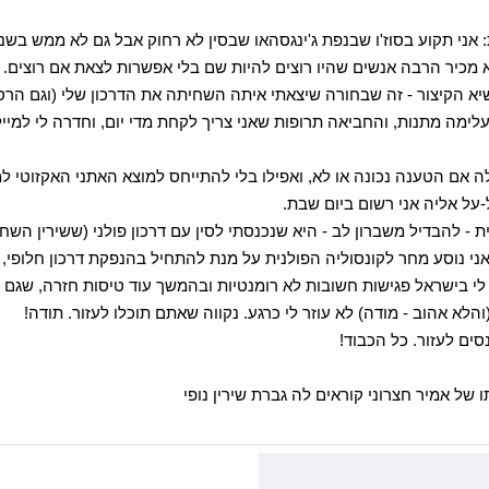
 אני תקוע בסוז'ו שבנפת ג'ינגסהאו שבסין לא רחוק אבל גם לא ממש בשנג
א מכיר הרבה אנשים שהיו רוצים להיות שם בלי אפשרות לצאת אם רוצים.
א הקיצור - זה שבחורה שיצאתי איתה השחיתה את הדרכון שלי (וגם הרס
לימה מתנות, והחביאה תרופות שאני צריך לקחת מדי יום, וחדרה לי למיי
 אם הטענה נכונה או לא, ואפילו בלי להתייחס למוצא האתני האקזוטי ל
על אליה אני רשום ביום שבת.
- להבדיל משברון לב - היא שנכנסתי לסין עם דרכון פולני (ששירין השחי
אני נוסע מחר לקונסוליה הפולנית על מנת להתחיל בהנפקת דרכון חלופי, 
לי בישראל פגישות חשובות לא רומנטיות ובהמשך עוד טיסות חזרה, שגם 
לא אהוב - מודה) לא עוזר לי כרגע. נקווה שאתם תוכלו לעזור. תודה!
סים לעזור. כל הכבוד!
של אמיר חצרוני קוראים לה גברת שירין נופי