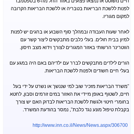
חיים משוטט או נמצאו פצועים באזור החל מה-6 בספטמבר
לפנות ללשכת הבריאות בטבריה או ללשכת הבריאות הקרובה
למקום מגוריו.
לאחר שעות העבודה ובמהלך סוף השבוע או בחגים יש לפנות
למיון בבית חולים. בעלי כלבים מתבקשים ליצור קשר עם
הווטרינר הרשותי באזור המגורים לצורך וידוא מצב חיסון.
הורים לילדים מתבקשים לברר עם ילדיהם באם היה במגע עם
בעלי חיים חשודים ולפנות ללשכת הבריאות.
"משרד הבריאות מזכיר שוב למי שננשך או נשרט על ידי בעל
חיים, לשטוף באופן מיידי את האזור במים זורמים וסבון, לחטא
בחומרי חיטוי ולגשת ללשכת הבריאות לבדוק האם יש צורך
בקבלת טיפול מונע נגד כלבת", נמסר בהודעת המשרד.
http://www.inn.co.il/News/News.aspx/306700