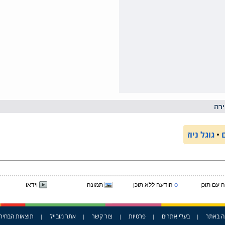
רה
•
גוגל ניוז
o
 עם תוכן
הודעה ללא תוכן
תמונה
וידאו
ה באתר
בעלי אתרים
פרטיות
צור קשר
אתר מובייל
תוצאות הבחיר
|
|
|
|
|