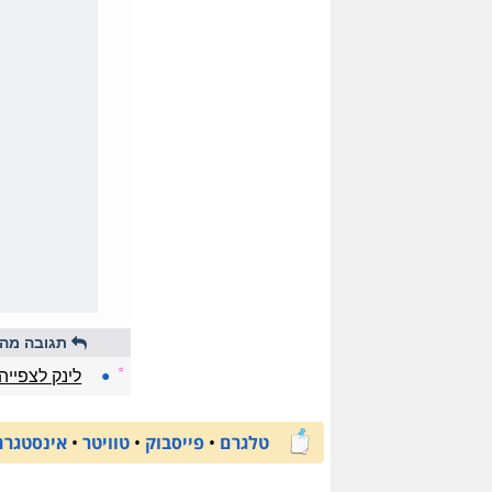
תגובה מהי
☼
●
לינק לצפיי
טלגרם
•
פייסבוק
•
טוויטר
•
אינסטגרם