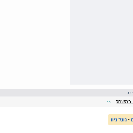
רה
ה במשחק
בר
•
גוגל ניוז