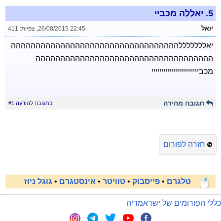
5.
יאללה מכביי
יואל
26/08/2015 22:45
,
צפיות: 411
יאלללללללהההההההההההההההההההההההההההההההההה
הההההההההההההההההההההההההההההההההההה
מכביייייייייייייייייייייייי
תגובה מהירה
בתגובה להודעה #1
חזרה לפורום
טלגרם
•
פייסבוק
•
טוויטר
•
אינסטגרם
•
גוגל ניוז
כללי הפורומים של ישראמדיה