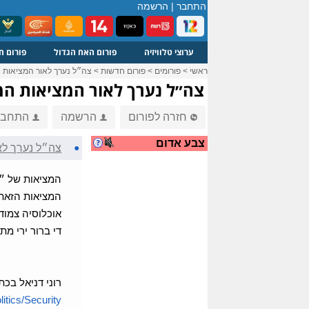
התחבר
|
הרשמה
ערוצי טלוויזיה
פורום האח הגדול
פורום ח
ראשי
>
פורומים
>
פורום חדשות
>
צה״ל נערך לאור המציאות 
צה״ל נערך לאור המציאות המ
חזרה לפורום
הרשמה
התחבר
צבע אדום
●
צה״ל נערך לא
המציאות של ״הש
המציאות הזאת כ
אוכלוסיה צמוד
די ברור ירי מת
רוני דניאל בכת
ics/Security...