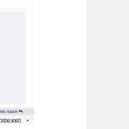
תגובה מהי
☼
●
חשש שסוריה