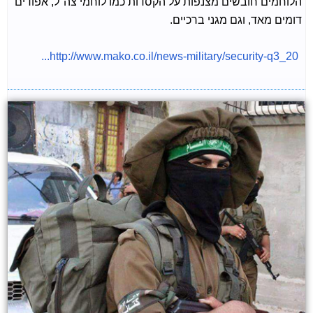
הלוחמים חובשים מצנפות על הקסדות כמו לוחמי צה"ל, אפודים
דומים מאד, וגם מגני ברכיים.
http://www.mako.co.il/news-military/security-q3_20...