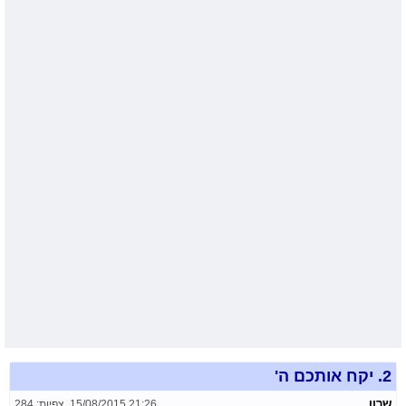
2.
יקח אותכם ה'
שרון
15/08/2015 21:26
,
צפיות: 284