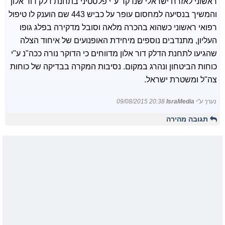
ראשוני לאזרח ישראלי שנדקר ע"י פלסטיני בתחנת דלק דור אלון
והמשיך בנסיעה למחסום עופר על כביש 443 שם הוענק לו טיפול
רפואי ראשוני כשהוא בהכרה מלאה וסובל מדקירה בפלג גופו
העליון, מתנדבים נוספים מיחידת האופנועים של איחוד הצלה
שהגיעו לתחנת הדלק דור אלון מדווחים כי הדוקר נורה ככה"נ ע"י
כוחות הביטחון ונהרג במקום. נסיבות המקרה בבדיקה של כוחות
צה"ל ומשטרת ישראל.
נערך ע"י
IsraMedia
09/08/2015 20:38
תגובה מהירה