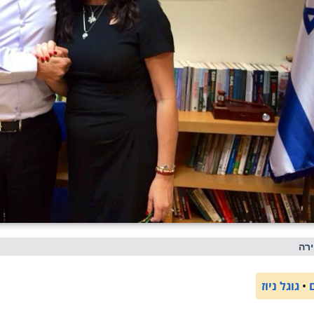
רה
•
גוגל ניוז