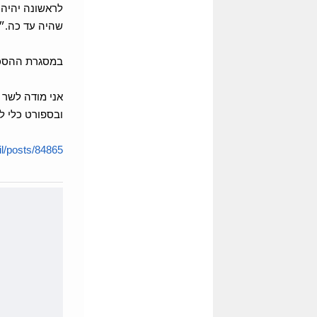
לראשונה יהיה 
שהיה עד כה.״
במסגרת ההסכם 
אני מודה לשר 
ובספורט כלי לש
/posts/84865...