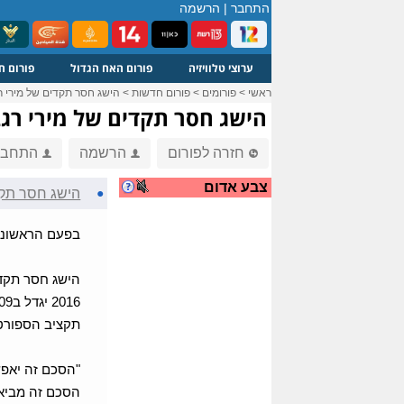
התחבר
|
הרשמה
ערוצי טלוויזיה
פורום האח הגדול
פורום ח
ראשי
>
פורומים
>
פורום חדשות
>
הישג חסר תקדים של מירי ר
הישג חסר תקדים של מירי רגב
חזרה לפורום
הרשמה
התחבר
צבע אדום
●
הישג חסר תקד
בפעם הראשונה 
2016 יגדל ב309 מיליון שח (שהם העלאה של 23 אחוזים)
תקציב הספורט גדל בכ - 127 מיליון שקלים (
"הסכם זה יאפש
הסכם זה מביא 