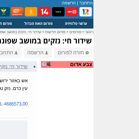
התחבר
|
הרשמה
ערוצי טלוויזיה
פורום האח הגדול
פורום ח
ראשי
>
פורומים
>
פורום חדשות
>
שידור חי: נזקים במושב שפ
שידור חי: נזקים במושב שפונ
חזרה לפורום
הרשמה
התחבר
צבע אדום
●
שידור חי: נז
עין כרם. נזק 
L-4686573,00...