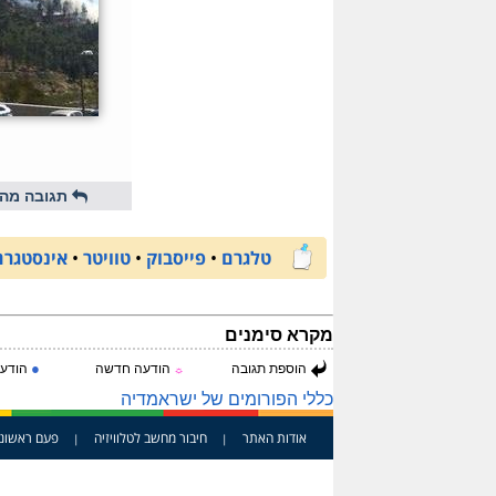
תגובה מהי
טלגרם
•
פייסבוק
•
טוויטר
•
אינסטגרם
מקרא סימנים
●
הוספת תגובה
הודעה חדשה
הודעה
☼
כללי הפורומים של ישראמדיה
אודות האתר
חיבור מחשב לטלוויזיה
פעם ראשונ
|
|