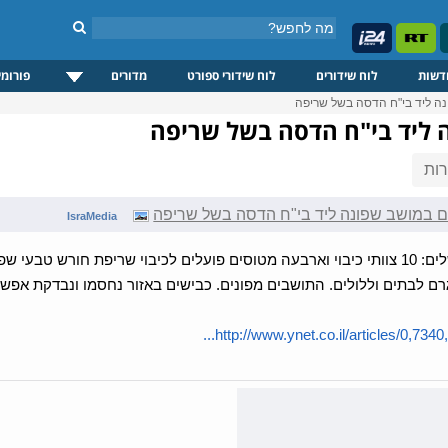
דשות
לוח שידורים
לוח שידורי ספורט
מדורים
פורומי
ונה ליד בי"ח הדסה בשל שריפה
ה ליד בי"ח הדסה בשל שריפה
ות
קים במושב שפונה ליד בי"ח הדסה בשל שריפה
IsraMedia
אש באזור ירושלים: 10 צוותי כיבוי וארבעה מטוסים פועלים לכיבוי שריפת חו
נגרם לבתים וללולים. התושבים מפונים. כבישים באזור נחסמו ונבדקת אפשר
http://www.ynet.co.il/articles/0,7340,