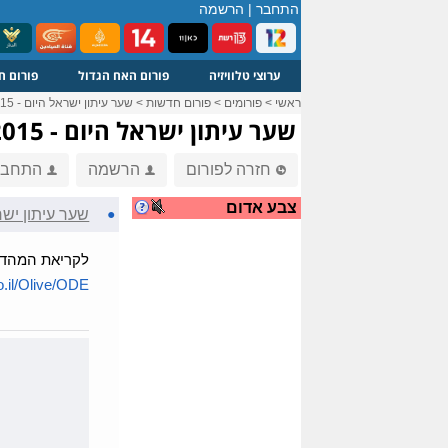
התחבר
|
הרשמה
ערוצי טלוויזיה
פורום האח הגדול
פורום ח
ראשי
>
פורומים
>
פורום חדשות
>
שער עיתון ישראל היום - 26.7.2015
שער עיתון ישראל היום - 26.7.2015
חזרה לפורום
הרשמה
התחבר
צבע אדום
●
שער עיתון ישראל הי
לקריאת המהדו
.il/Olive/ODE...