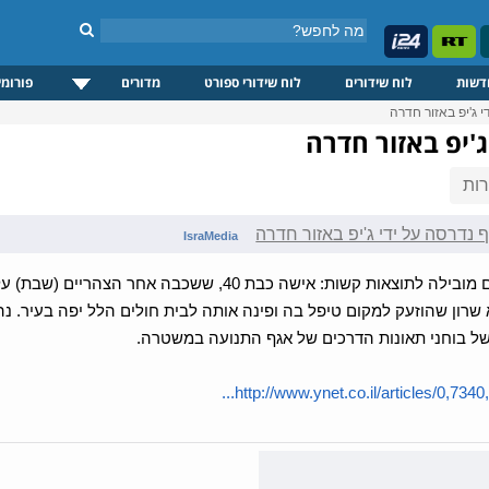
דשות
לוח שידורים
לוח שידורי ספורט
מדורים
פורומי
 ג'יפ באזור חדרה
'יפ באזור חדרה
ות
נדרסה על ידי ג'יפ באזור חדרה
IsraMedia
הנהיגה בחופים מובילה לתוצאות קשות: אישה כבת 40, 
א שרון שהוזעק למקום טיפל בה ופינה אותה לבית חולים הלל יפה בעיר. נ
ל בוחני תאונות הדרכים של אגף התנועה במשטרה.
http://www.ynet.co.il/articles/0,7340,