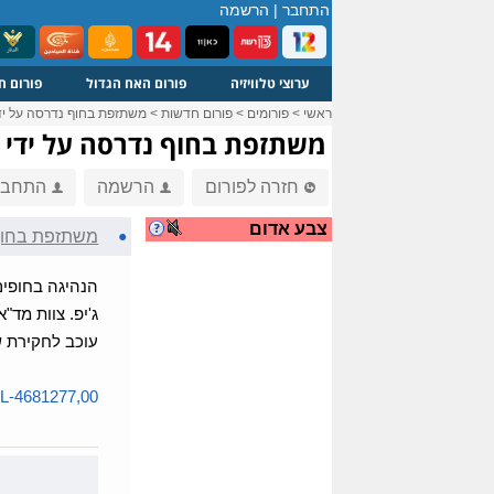
התחבר
|
הרשמה
ערוצי טלוויזיה
פורום האח הגדול
פורום ח
ראשי
>
פורומים
>
פורום חדשות
>
משתזפת בחוף נדרסה על ידי
משתזפת בחוף נדרסה על ידי ג
חזרה לפורום
הרשמה
התחבר
צבע אדום
●
משתזפת בחוף 
ג'יפ. צוות מד"
עוכב לחקירת ש
L-4681277,00...