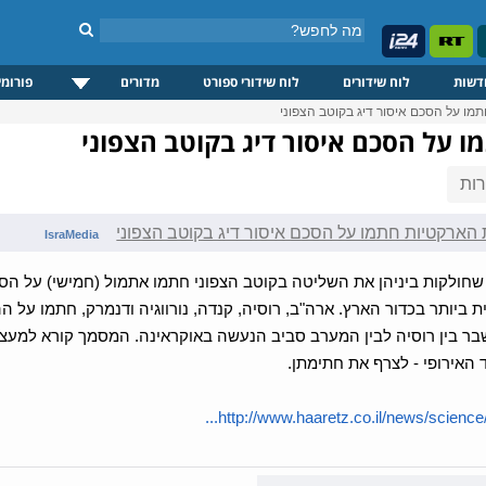
דשות
לוח שידורים
לוח שידורי ספורט
מדורים
פורומי
ו על הסכם איסור דיג בקוטב הצפוני
 על הסכם איסור דיג בקוטב הצפוני
ות
הארקטיות חתמו על הסכם איסור דיג בקוטב הצפוני
IsraMedia
חולקות ביניהן את השליטה בקוטב הצפוני חתמו אתמול (חמישי) על הסכ
ת ביותר בכדור הארץ. ארה"ב, רוסיה, קנדה, נורווגיה ודנמרק, חתמו על ה
 בין רוסיה לבין המערב סביב הנעשה באוקראינה. המסמך קורא למעצמות ד
 האירופי - לצרף את חתימתן.
http://www.haaretz.co.il/news/science/