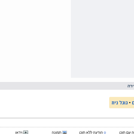
רה
•
גוגל ניוז
o
 עם תוכן
הודעה ללא תוכן
תמונה
וידאו