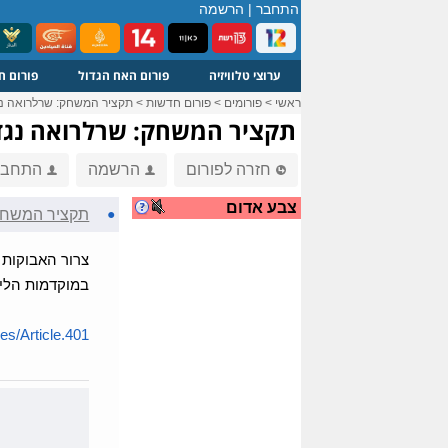
התחבר
|
הרשמה
ערוצי טלוויזיה
פורום האח הגדול
פורום ח
ראשי
>
פורומים
>
פורום חדשות
>
תקציר המשחק: שרלרואה נגד ב
תקציר המשחק: שרלרואה נגד בי
חזרה לפורום
הרשמה
התחבר
צבע אדום
●
תקציר המשחק: 
במוקדמות הליג
/Article.401....