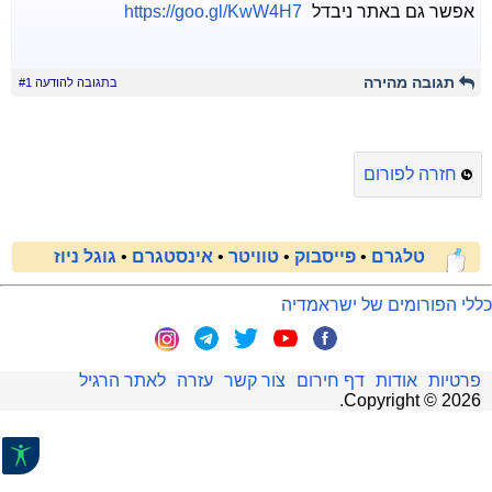
אפשר גם באתר ניבדל
https://goo.gl/KwW4H7
תגובה מהירה
בתגובה להודעה #1
חזרה לפורום
טלגרם
•
פייסבוק
•
טוויטר
•
אינסטגרם
•
גוגל ניוז
כללי הפורומים של ישראמדיה
פרטיות
אודות
דף חירום
צור קשר
עזרה
לאתר הרגיל
.
Copyright ©
2026