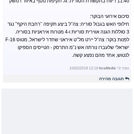
11:40 דיווח בתקשורת הסורית: גל תקיפות נוסף באיזור דמשק
סיכום אירועי הבוקר:
חילופי האש בגבול סוריה: צה"ל ביצע תקיפה "רחבת היקף" נגד
3 סוללות הגנה אווירית סוריות ו-4 מטרות איראניות בסוריה.
לפנות בוקר: צה"ל יירט מל"ט איראני שחדר לישראל, מטוס F-16
ישראלי שלעברו נורתה אש נ"מ התרסק - הטייסים הספיקו
לנטוש, אחד מהם נפצע קשה.
נערך ע"י
IsraMedia
10/02/2018 12:19
תגובה מהירה