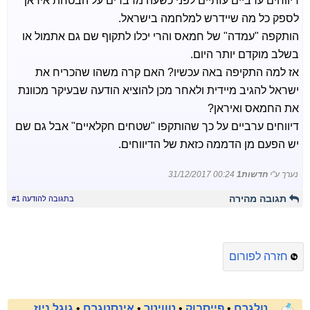
דיווחים ערביים עזתיים לפני כשעה מדברים על הבטחת איראן
לספק כל מה שיידרש למלחמה בישראל.
הותקפה "עמדה" של חמאס והרי יכלו לתקוף שם גם אתמול או
בשלב מוקדם יותר היום.
אז למה התקיפה באה עכשיו? האם קרה משהו שהכריח את
ישראל להגיב מיידית ולאחר מכן להוציא הודעה שבעיקר מכוונת
את החמאס ואיראן?
דיווחים ערביים על כך שהותקפו "שטחים חקלאיים" אבל גם שם
יש הפעם מן הדממה כזאת של הדיווחים.
נערך ע"י
חדשות1
31/12/2017 00:24
תגובה מהירה
בתגובה להודעה #1
חזרה לפורום
טלגרם
•
פייסבוק
•
טוויטר
•
אינסטגרם
•
גוגל ניוז