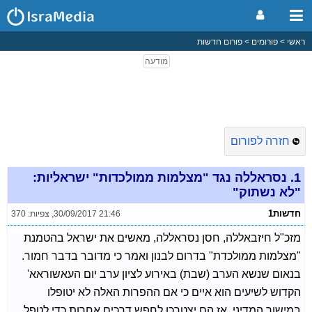
ראשי
פורומים
פורום חדשות
חזרה לפורום
1.
נסראללה נגד "מצלמות ממולכדות" ישראליות:
"לא נשתוק"
חדשות1
30/09/2017 21:46
,
צפיות: 370
מזכ"ל חיזבאללה, חסן נסראללה, מאשים את ישראל בהטמנת
"מצלמות ממולכדת" בדרום לבנון ואמר כי מדובר בדבר חמור.
בנאום שנשא הערב (שבת) באירוע לציון ערב יום העאשוראא'
הקדוש לשיעים הוא איים כי אם ההפרות האלה לא יטופלו
במישור המדיני, אז הם יצטרכו לחפש דרכים אחרות כדי לטפל