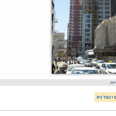
רה
•
גוגל ניוז